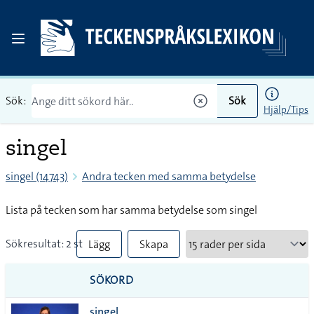
Sök:
Sök
Hjälp/Tips
singel
singel (14743)
Andra tecken med samma betydelse
Lista på tecken som har samma betydelse som singel
Sökresultat: 2 st
Lägg
Skapa
till
PDF
SÖKORD
alla i
singel