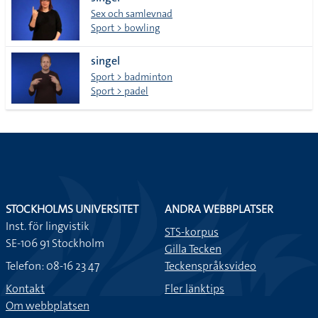
lista
Sex och samlevnad
Sport > bowling
singel
Sport > badminton
Sport > padel
STOCKHOLMS UNIVERSITET
ANDRA WEBBPLATSER
Inst. för lingvistik
STS-korpus
SE-106 91 Stockholm
Gilla Tecken
Telefon: 08-16 23 47
Teckenspråksvideo
Kontakt
Fler länktips
Om webbplatsen