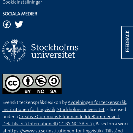
Cookieinställningar
SOCIALA MEDIER
FEEDBACK
Svenskt teckenspråkslexikon by
Avdelningen för teckenspråk,
Institutionen för lingvistik, Stockholms universitet
is licensed
under a
Creative Commons Erkännande-IckeKommersiell-
DelaLika 4.0 Internationell (CC BY-NC-SA 4.0).
Based on a work
at
https://www.su.se/institutionen-for-lingvistik/
. Tillstånd