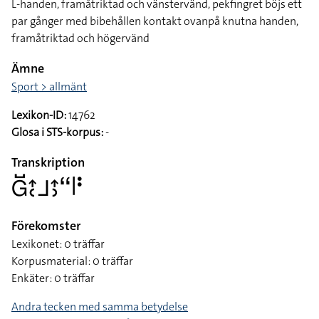
L-handen, framåtriktad och vänstervänd, pekfingret böjs ett
par gånger med bibehållen kontakt ovanpå knutna handen,
framåtriktad och högervänd
Ämne
Sport > allmänt
Lexikon-ID:
14762
Glosa i STS-korpus:
-
Transkription
􌤦􌤹􌤴􌥗􌤨􌤴􌤶􌦨􌥼􌥻
Förekomster
Lexikonet: 0 träffar
Korpusmaterial: 0 träffar
Enkäter: 0 träffar
Andra tecken med samma betydelse