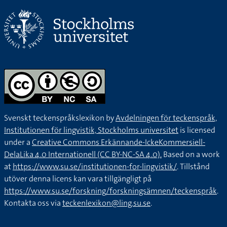
Svenskt teckenspråkslexikon by
Avdelningen för teckenspråk,
Institutionen för lingvistik, Stockholms universitet
is licensed
under a
Creative Commons Erkännande-IckeKommersiell-
DelaLika 4.0 Internationell (CC BY-NC-SA 4.0).
Based on a work
at
https://www.su.se/institutionen-for-lingvistik/
. Tillstånd
utöver denna licens kan vara tillgängligt på
https://www.su.se/forskning/forskningsämnen/teckenspråk
.
Kontakta oss via
teckenlexikon@ling.su.se
.