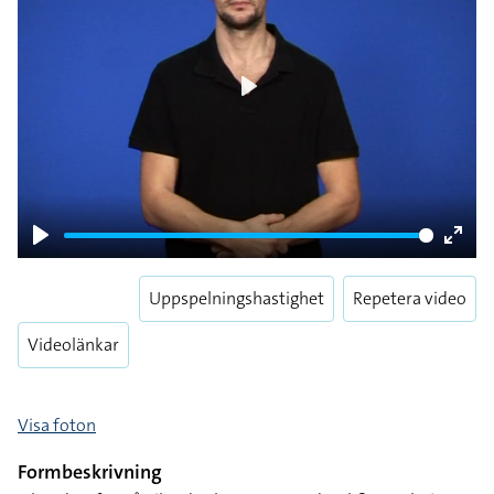
Play
Play
Enter
fulls
Uppspelningshastighet
Repetera video
Videolänkar
Visa foton
Formbeskrivning