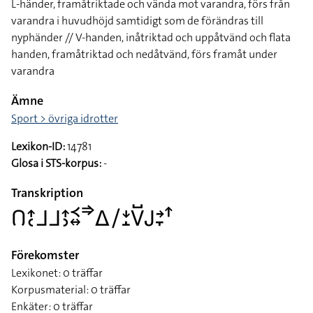
L-händer, framåtriktade och vända mot varandra, förs från
varandra i huvudhöjd samtidigt som de förändras till
nyphänder // V-handen, inåtriktad och uppåtvänd och flata
handen, framåtriktad och nedåtvänd, förs framåt under
varandra
Ämne
Sport > övriga idrotter
Lexikon-ID:
14781
Glosa i STS-korpus:
-
Transkription
􌤂􌤴􌥗􌤨􌤨􌤴􌤶􌥹􌦉􌦆􌤩􌥠􌥕􌤸􌤭􌤹􌤢􌥔􌥙􌦃
Förekomster
Lexikonet: 0 träffar
Korpusmaterial: 0 träffar
Enkäter: 0 träffar