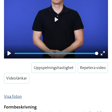
Play
Play
Enter
fulls
Uppspelningshastighet
Repetera video
Videolänkar
Visa foton
Formbeskrivning