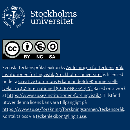
Svenskt teckenspråkslexikon by
Avdelningen för teckenspråk,
Institutionen för lingvistik, Stockholms universitet
is licensed
under a
Creative Commons Erkännande-IckeKommersiell-
DelaLika 4.0 Internationell (CC BY-NC-SA 4.0).
Based on a work
at
https://www.su.se/institutionen-for-lingvistik/
. Tillstånd
utöver denna licens kan vara tillgängligt på
https://www.su.se/forskning/forskningsämnen/teckenspråk
.
Kontakta oss via
teckenlexikon@ling.su.se
.