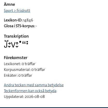
Ämne
Sport > friidrott
Lexikon-ID:
14846
Glosa i STS-korpus:
-
Transkription
􌤢􌤹􌥔􌥙􌤭􌤴􌥙􌤟􌦨􌥻
Förekomster
Lexikonet: 0 träffar
Korpusmaterial: 0 träffar
Enkäter: 0 träffar
Andra tecken med samma betydelse
Teckenformen kan också betyda
Uppdaterat: 2026-08-08