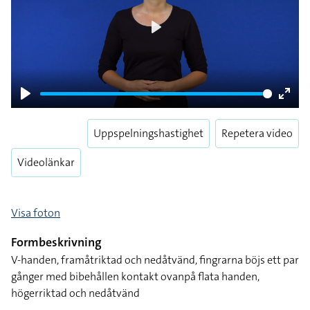
Play
Play
Enter
fulls
Uppspelningshastighet
Repetera video
Videolänkar
Visa foton
Formbeskrivning
V-handen, framåtriktad och nedåtvänd, fingrarna böjs ett par
gånger med bibehållen kontakt ovanpå flata handen,
högerriktad och nedåtvänd