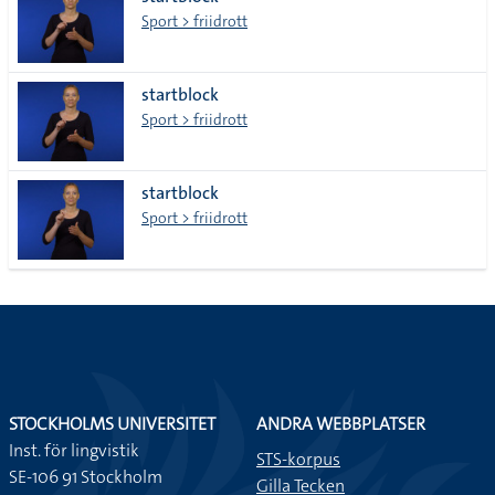
lista
Sport > friidrott
startblock
Sport > friidrott
startblock
Sport > friidrott
STOCKHOLMS UNIVERSITET
ANDRA WEBBPLATSER
Inst. för lingvistik
STS-korpus
SE-106 91 Stockholm
Gilla Tecken