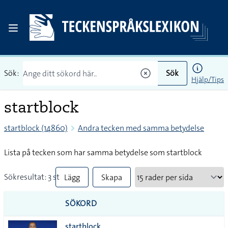
Sök:
Sök
Hjälp/Tips
startblock
startblock (14860)
Andra tecken med samma betydelse
Lista på tecken som har samma betydelse som startblock
Sökresultat: 3 st
Lägg
Skapa
till
PDF
SÖKORD
alla i
startblock