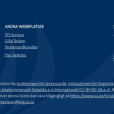
ANDRA WEBBPLATSER
STS-korpus
Gilla Tecken
Teckenspråksvideo
Fler länktips
exikon by
Avdelningen för teckenspråk, Institutionen för lingvisti
keKommersiell-DelaLika 4.0 Internationell (CC BY-NC-SA 4.0).
B
töver denna licens kan vara tillgängligt på
https://www.su.se/fors
nlexikon@ling.su.se
.