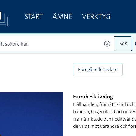
START
ÄMNE
VERKTYG
Sök
Föregående tecken
Formbeskrivning
Hållhanden, framåtriktad och
handen, högerriktad och inåtvä
framåtriktade och nedåtvända
de vrids mot varandra och för