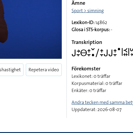
Ämne
Sport > simning
Lexikon-ID:
14862
Glosa i STS-korpus:
-
Transkription
􌤢􌥔􌥙􌤫􌤴􌥙􌥧􌥡􌥠􌤴􌥙􌤢􌤢􌤴􌥙􌤟􌥼􌥹􌦉􌥼
Förekomster
shastighet
Repetera video
Lexikonet: 0 träffar
Korpusmaterial: 0 träffar
Enkäter: 0 träffar
Andra tecken med samma bet
Uppdaterat: 2026-08-07