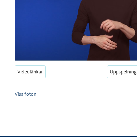
Videolänkar
Uppspelning
Visa foton