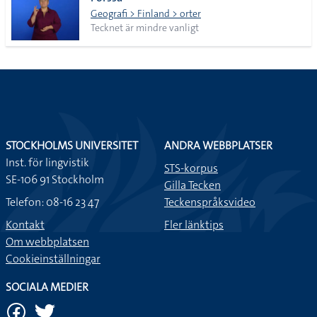
lista
Geografi > Finland > orter
Tecknet är mindre vanligt
STOCKHOLMS UNIVERSITET
ANDRA WEBBPLATSER
Inst. för lingvistik
STS-korpus
SE-106 91 Stockholm
Gilla Tecken
Telefon: 08-16 23 47
Teckenspråksvideo
Kontakt
Fler länktips
Om webbplatsen
Cookieinställningar
SOCIALA MEDIER