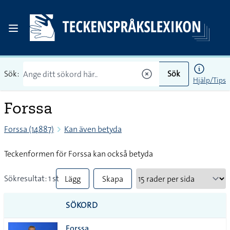
Sök:
Sök
Hjälp/Tips
Forssa
Forssa (14887)
Kan även betyda
Teckenformen för Forssa kan också betyda
Sökresultat: 1 st
Lägg
Skapa
till
PDF
SÖKORD
alla i
Forssa