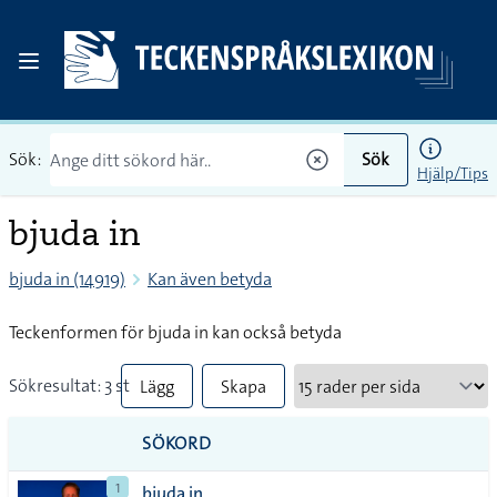
Sök:
Sök
Hjälp/Tips
bjuda in
bjuda in (14919)
Kan även betyda
Teckenformen för bjuda in kan också betyda
Sökresultat: 3 st
Lägg
Skapa
till
PDF
SÖKORD
alla i
1
bjuda in