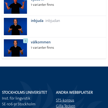
lista
1 varianter finns
inbjuda
inbjudan
1
välkommen
1 varianter finns
STOCKHOLMS UNIVERSITET
ANDRA WEBBPLATSER
Inst. för lingvistik
STS-korpus
SE-106 91 Stockholm
Gilla Tecken