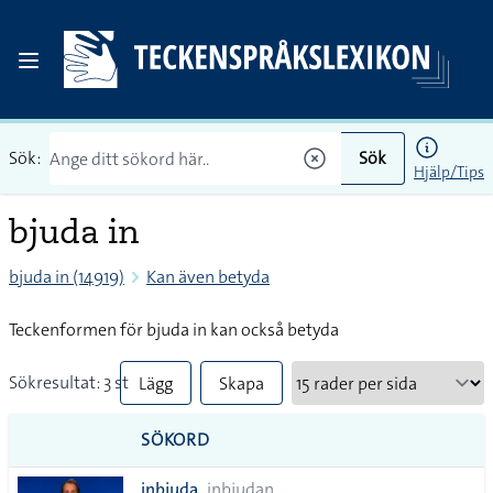
Sök:
Sök
Hjälp/Tips
bjuda in
bjuda in (14919)
Kan även betyda
Teckenformen för bjuda in kan också betyda
Sökresultat: 3 st
Lägg
Skapa
till
PDF
SÖKORD
alla i
inbjuda
inbjudan