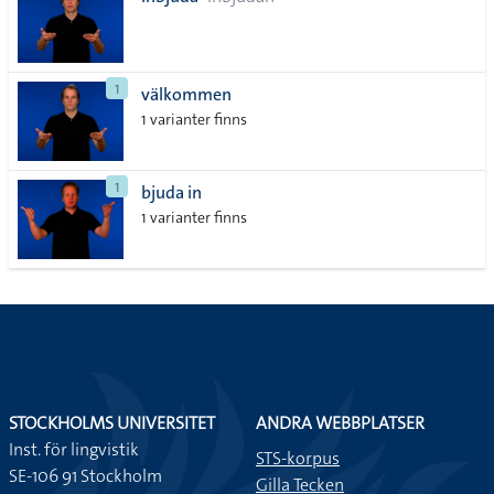
lista
1
välkommen
1 varianter finns
1
bjuda in
1 varianter finns
STOCKHOLMS UNIVERSITET
ANDRA WEBBPLATSER
Inst. för lingvistik
STS-korpus
SE-106 91 Stockholm
Gilla Tecken