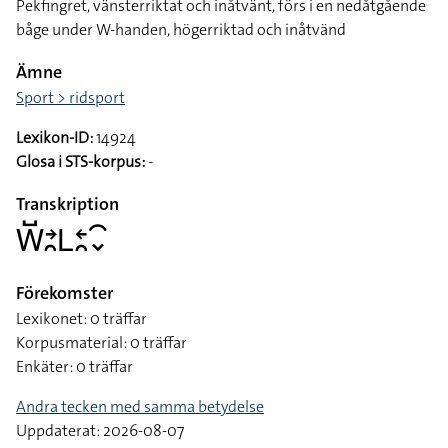
Pekfingret, vänsterriktat och inåtvänt, förs i en nedåtgående
båge under W-handen, högerriktad och inåtvänd
Ämne
Sport > ridsport
Lexikon-ID:
14924
Glosa i STS-korpus:
-
Transkription
􌤰􌤹􌥔􌥘􌥈􌥓􌥘􌥯􌦀
Förekomster
Lexikonet: 0 träffar
Korpusmaterial: 0 träffar
Enkäter: 0 träffar
Andra tecken med samma betydelse
Uppdaterat: 2026-08-07