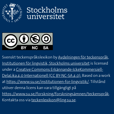
Svenskt teckenspråkslexikon by
Avdelningen för teckenspråk,
Institutionen för lingvistik, Stockholms universitet
is licensed
under a
Creative Commons Erkännande-IckeKommersiell-
DelaLika 4.0 Internationell (CC BY-NC-SA 4.0).
Based on a work
at
https://www.su.se/institutionen-for-lingvistik/
. Tillstånd
utöver denna licens kan vara tillgängligt på
https://www.su.se/forskning/forskningsämnen/teckenspråk
.
Kontakta oss via
teckenlexikon@ling.su.se
.