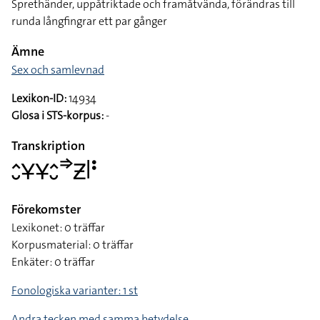
Sprethänder, uppåtriktade och framåtvända, förändras till
runda långfingrar ett par gånger
Ämne
Sex och samlevnad
Lexikon-ID:
14934
Glosa i STS-korpus:
-
Transkription
􌤵􌤷􌥃􌥃􌤵􌤷􌦆􌥟􌥼􌥻
Förekomster
Lexikonet: 0 träffar
Korpusmaterial: 0 träffar
Enkäter: 0 träffar
Fonologiska varianter: 1 st
Andra tecken med samma betydelse