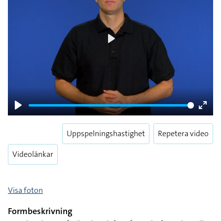
Play
Play
Enter
fulls
Uppspelningshastighet
Repetera video
Videolänkar
Visa foton
Formbeskrivning