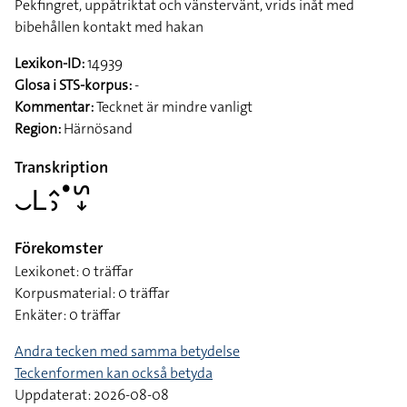
Pekfingret, uppåtriktat och vänstervänt, vrids inåt med
bibehållen kontakt med hakan
Lexikon-ID:
14939
Glosa i STS-korpus:
-
Kommentar:
Tecknet är mindre vanligt
Region:
Härnösand
Transkription
􌤛􌥈􌤵􌤶􌤟􌥲􌦊
Förekomster
Lexikonet: 0 träffar
Korpusmaterial: 0 träffar
Enkäter: 0 träffar
Andra tecken med samma betydelse
Teckenformen kan också betyda
Uppdaterat: 2026-08-08