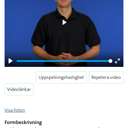
Play
Play
Enter
fulls
Uppspelningshastighet
Repetera video
Videolänkar
Visa foton
Formbeskrivning