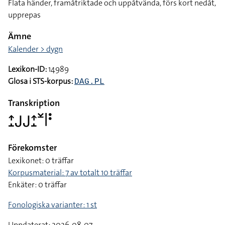
Flata händer, framåtriktade och uppåtvända, förs kort nedåt,
upprepas
Ämne
Kalender > dygn
Lexikon-ID:
14989
Glosa i STS-korpus:
DAG.PL
Transkription
􌤴􌤸􌤢􌤢􌤴􌤸􌥸􌥼􌥻
Förekomster
Lexikonet: 0 träffar
Korpusmaterial: 7 av totalt 10 träffar
Enkäter: 0 träffar
Fonologiska varianter: 1 st
Uppdaterat: 2026-08-07