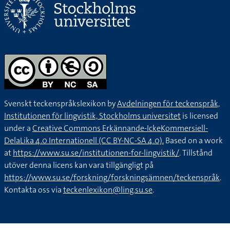
Svenskt teckenspråkslexikon by
Avdelningen för teckenspråk,
Institutionen för lingvistik, Stockholms universitet
is licensed
under a
Creative Commons Erkännande-IckeKommersiell-
DelaLika 4.0 Internationell (CC BY-NC-SA 4.0).
Based on a work
at
https://www.su.se/institutionen-for-lingvistik/
. Tillstånd
utöver denna licens kan vara tillgängligt på
https://www.su.se/forskning/forskningsämnen/teckenspråk
.
Kontakta oss via
teckenlexikon@ling.su.se
.