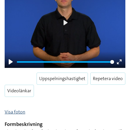
Play
Play
Enter
fulls
Uppspelningshastighet
Repetera video
Videolänkar
Visa foton
Formbeskrivning