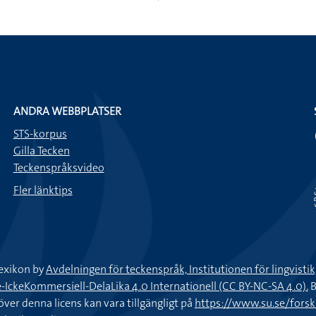
ANDRA WEBBPLATSER
STS-korpus
Gilla Tecken
Teckenspråksvideo
Fler länktips
exikon by
Avdelningen för teckenspråk, Institutionen för lingvisti
keKommersiell-DelaLika 4.0 Internationell (CC BY-NC-SA 4.0).
B
töver denna licens kan vara tillgängligt på
https://www.su.se/fors