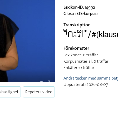
Lexikon-ID:
14992
Glosa i STS-korpus:
-
Transkription
􌤡􌤹􌤽􌤵􌥘􌥱􌦊􌥼􌤟􌥠#(klau
Förekomster
Lexikonet: 0 träffar
Korpusmaterial: 0 träffar
Enkäter: 0 träffar
Andra tecken med samma bet
Enter
Uppdaterat: 2026-08-07
fullscreen
shastighet
Repetera video