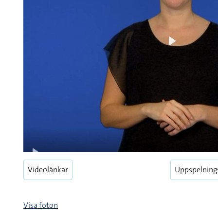
Play
Play
Videolänkar
Uppspelning
Visa foton