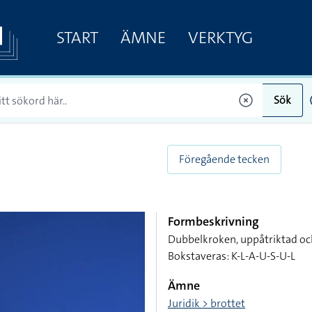
START
ÄMNE
VERKTYG
Sök
Föregående tecken
Formbeskrivning
Dubbelkroken, uppåtriktad och 
Bokstaveras: K-L-A-U-S-U-L
Ämne
Juridik > brottet