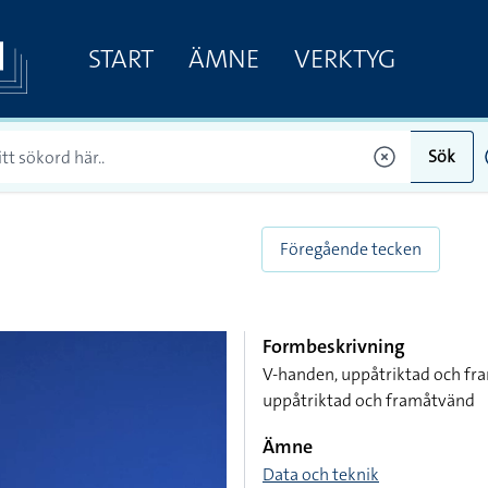
START
ÄMNE
VERKTYG
Sök
Föregående tecken
Formbeskrivning
V-handen, uppåtriktad och fra
uppåtriktad och framåtvänd
Ämne
Data och teknik