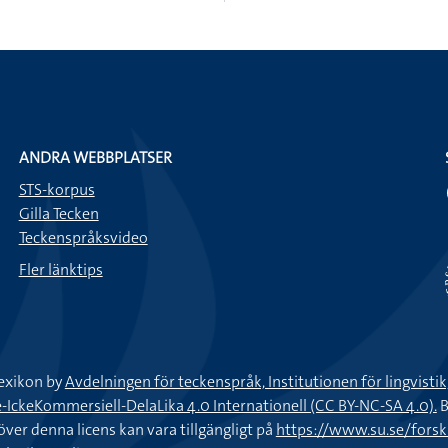
ANDRA WEBBPLATSER
STS-korpus
Gilla Tecken
Teckenspråksvideo
Fler länktips
exikon by
Avdelningen för teckenspråk, Institutionen för lingvisti
keKommersiell-DelaLika 4.0 Internationell (CC BY-NC-SA 4.0).
B
töver denna licens kan vara tillgängligt på
https://www.su.se/fors