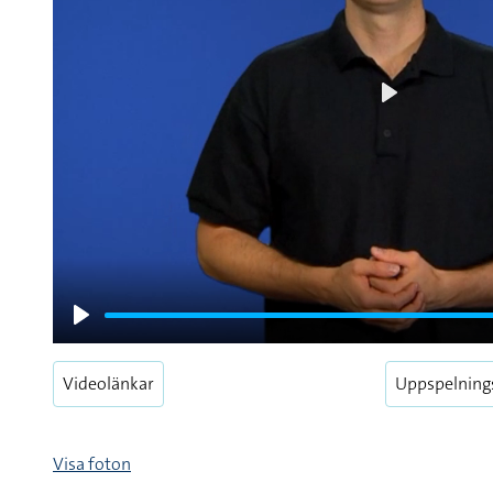
Play
Play
Videolänkar
Uppspelning
Visa foton