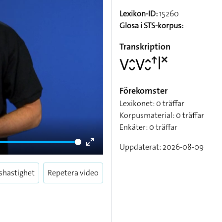
Lexikon-ID:
15260
Glosa i STS-korpus:
-
Transkription
􌤭􌤵􌤷􌤭􌤵􌤷􌦃􌥼􌦎
Förekomster
Lexikonet: 0 träffar
Korpusmaterial: 0 träffar
Enkäter: 0 träffar
Uppdaterat: 2026-08-09
Enter
fullscreen
shastighet
Repetera video