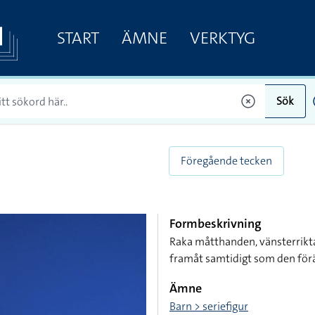
START
ÄMNE
VERKTYG
Sök
Föregående tecken
Formbeskrivning
Raka måtthanden, vänsterrikta
framåt samtidigt som den förä
Ämne
Barn > seriefigur