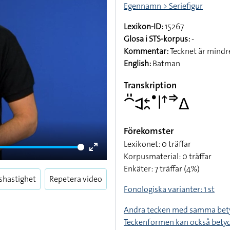
Egennamn > Seriefigur
Lexikon-ID:
15267
Glosa i STS-korpus:
-
Kommentar:
Tecknet är mindre
English:
Batman
Transkription
􌤃􌤺􌥉􌥓􌥘􌤟􌥼􌦃􌦆􌤩
Förekomster
Lexikonet: 0 träffar
Korpusmaterial: 0 träffar
Enter
Enkäter: 7 träffar (4%)
fullscreen
shastighet
Repetera video
Fonologiska varianter: 1 st
Andra tecken med samma bet
Teckenformen kan också bety