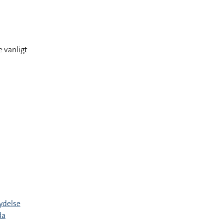
 vanligt
ydelse
da