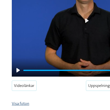
Play
Play
Videolänkar
Uppspelning
Visa foton