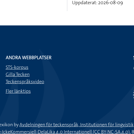
Uppdaterat: 2026-08-09
ANDRA WEBBPLATSER
STS-korpus
Gilla Tecken
Teckenspråksvideo
Fler länktips
exikon by
Avdelningen för teckenspråk, Institutionen för lingvisti
keKommersiell-DelaLika 4.0 Internationell (CC BY-NC-SA 4.0).
B