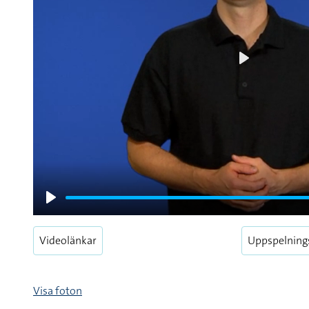
Play
Play
Videolänkar
Uppspelning
Visa foton