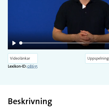
Play
Play
Videolänkar
Uppspelning
Lexikon-ID:
08635
Beskrivning