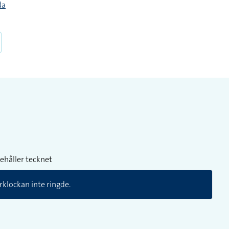
da
ehåller tecknet
rklockan inte ringde.