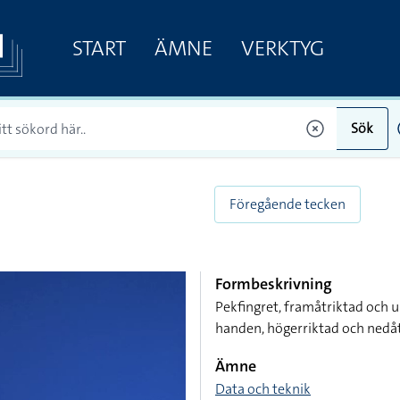
START
ÄMNE
VERKTYG
Sök
Föregående tecken
Formbeskrivning
Pekfingret, framåtriktad och u
handen, högerriktad och ned
Ämne
Data och teknik