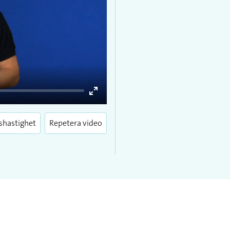
Enter
fullscreen
shastighet
Repetera video