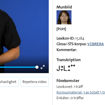
Munbild
[PUH]
Lexikon-ID:
15284
Glosa i STS-korpus:
VIBRERA
Kommentar:
Transkription
􌤢􌥔􌥙􌥈􌤴􌤸􌥤
Enter
fullscreen
Förekomster
shastighet
Repetera video
Lexikonet: 1 träff
Korpusmaterial: 3 av totalt 5 t
Enkäter: 0 träffar