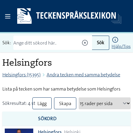
Sök:
Sök
Hjälp/Tips
Helsingfors
Helsingfors (15395)
Andra tecken med samma betydelse
Lista på tecken som har samma betydelse som Helsingfors
Sökresultat: 4 st
Lägg
Skapa
till
PDF
SÖKORD
alla i
Helsingfors
Helsinki