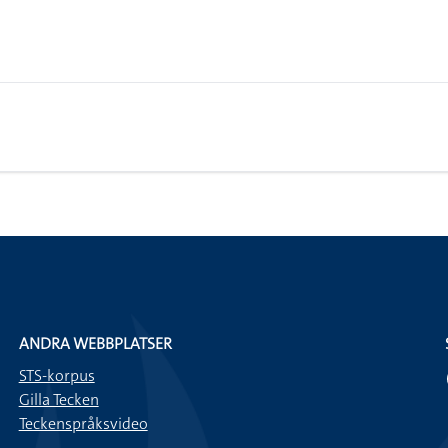
ANDRA WEBBPLATSER
STS-korpus
Gilla Tecken
Teckenspråksvideo