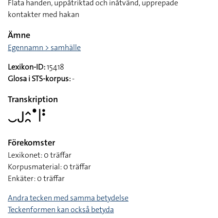
Flata handen, uppåtriktad och inåtvänd, upprepade
kontakter med hakan
Ämne
Egennamn > samhälle
Lexikon-ID:
15418
Glosa i STS-korpus:
-
Transkription
􌤛􌤢􌤵􌥘􌤟􌥼􌥻
Förekomster
Lexikonet: 0 träffar
Korpusmaterial: 0 träffar
Enkäter: 0 träffar
Andra tecken med samma betydelse
Teckenformen kan också betyda