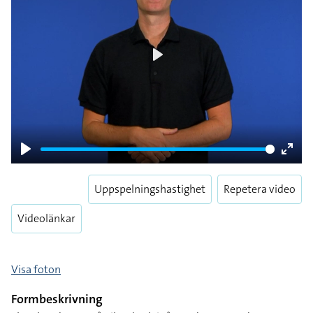
Play
Play
Enter
fulls
Uppspelningshastighet
Repetera video
Videolänkar
Visa foton
Formbeskrivning