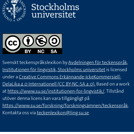
Svenskt teckenspråkslexikon by
Avdelningen för teckenspråk,
Institutionen för lingvistik, Stockholms universitet
is licensed
under a
Creative Commons Erkännande-IckeKommersiell-
DelaLika 4.0 Internationell (CC BY-NC-SA 4.0).
Based on a work
at
https://www.su.se/institutionen-for-lingvistik/
. Tillstånd
utöver denna licens kan vara tillgängligt på
https://www.su.se/forskning/forskningsämnen/teckenspråk
.
Kontakta oss via
teckenlexikon@ling.su.se
.