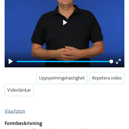
Play
Play
Enter
fulls
Uppspelningshastighet
Repetera video
Videolänkar
Visa foton
Formbeskrivning