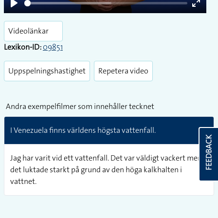
Play
Enter
fullsc
Videolänkar
Lexikon-ID:
09851
Uppspelningshastighet
Repetera video
Andra exempelfilmer som innehåller tecknet
I Venezuela finns världens högsta vattenfall.
FEEDBACK
Jag har varit vid ett vattenfall. Det var väldigt vackert men
det luktade starkt på grund av den höga kalkhalten i
vattnet.