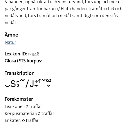
S-handen, uppåtriktad och vänstervänd, förs upp och ner ett
par gånger framför hakan // Flata handen, framåtriktad och
nedåtvänd, förs framåt och nedåt samtidigt som den slås
nedåt
Ämne
Natur
Lexikon-ID:
15448
Glosa i STS-korpus:
-
Transkription
􌤛􌥅􌤵􌤶􌥨􌥠􌤢􌤴􌥙􌦃􌥧􌥱􌦀
Förekomster
Lexikonet: 2 träffar
Korpusmaterial: 0 träffar
Enkäter: 0 träffar