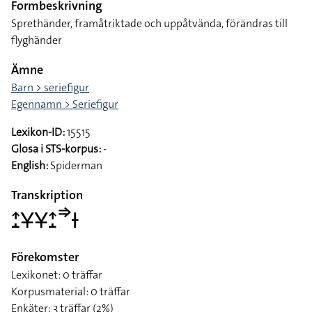
Formbeskrivning
Sprethänder, framåtriktade och uppåtvända, förändras till
flyghänder
Ämne
Barn > seriefigur
Egennamn > Seriefigur
Lexikon-ID:
15515
Glosa i STS-korpus:
-
English:
Spiderman
Transkription
􌤴􌤸􌥃􌥃􌤴􌤸􌦆􌥑
Förekomster
Lexikonet: 0 träffar
Korpusmaterial: 0 träffar
Enkäter: 3 träffar (2%)