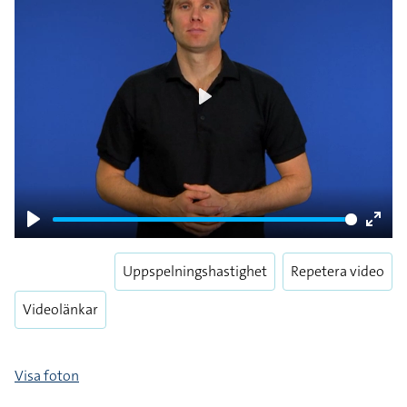
Play
Play
Enter
fulls
Uppspelningshastighet
Repetera video
Videolänkar
Visa foton