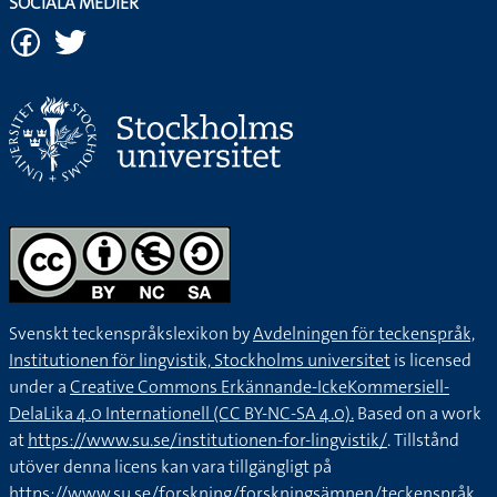
SOCIALA MEDIER
Svenskt teckenspråkslexikon by
Avdelningen för teckenspråk,
Institutionen för lingvistik, Stockholms universitet
is licensed
under a
Creative Commons Erkännande-IckeKommersiell-
DelaLika 4.0 Internationell (CC BY-NC-SA 4.0).
Based on a work
at
https://www.su.se/institutionen-for-lingvistik/
. Tillstånd
utöver denna licens kan vara tillgängligt på
https://www.su.se/forskning/forskningsämnen/teckenspråk
.