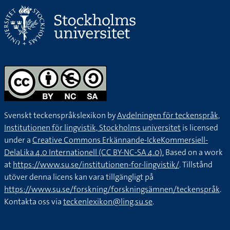
Svenskt teckenspråkslexikon by
Avdelningen för teckenspråk,
Institutionen för lingvistik, Stockholms universitet
is licensed
under a
Creative Commons Erkännande-IckeKommersiell-
DelaLika 4.0 Internationell (CC BY-NC-SA 4.0).
Based on a work
at
https://www.su.se/institutionen-for-lingvistik/
. Tillstånd
utöver denna licens kan vara tillgängligt på
https://www.su.se/forskning/forskningsämnen/teckenspråk
.
Kontakta oss via
teckenlexikon@ling.su.se
.