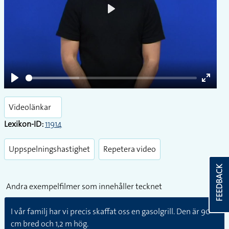
Play
Play
Enter
fullsc
Videolänkar
Lexikon-ID:
11914
Uppspelningshastighet
Repetera video
FEEDBACK
Andra exempelfilmer som innehåller tecknet
I vår familj har vi precis skaffat oss en gasolgrill. Den är 90
cm bred och 1,2 m hög.