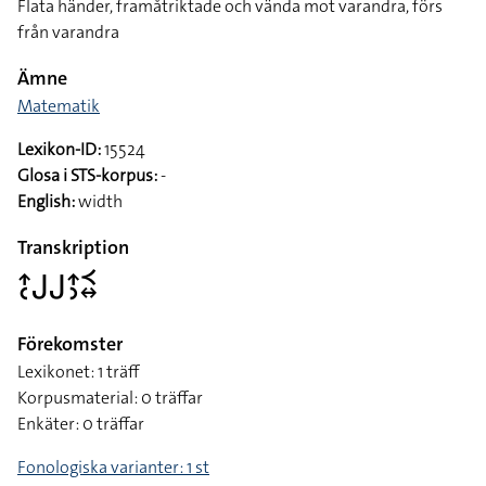
Flata händer, framåtriktade och vända mot varandra, förs
från varandra
Ämne
Matematik
Lexikon-ID:
15524
Glosa i STS-korpus:
-
English:
width
Transkription
􌤴􌥗􌤢􌤢􌤴􌤶􌥹􌦉
Förekomster
Lexikonet: 1 träff
Korpusmaterial: 0 träffar
Enkäter: 0 träffar
Fonologiska varianter: 1 st