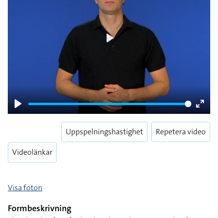
Play
Play
Enter
fulls
Uppspelningshastighet
Repetera video
Videolänkar
Visa foton
Formbeskrivning