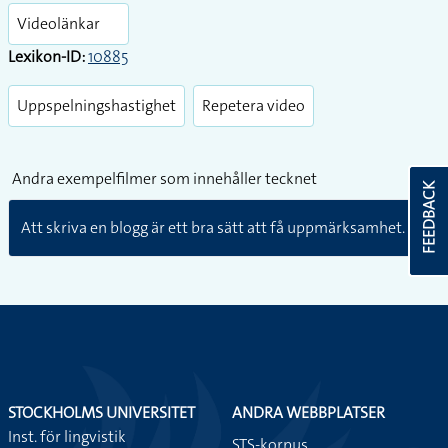
fullsc
Videolänkar
Lexikon-ID:
10885
Uppspelningshastighet
Repetera video
Andra exempelfilmer som innehåller tecknet
FEEDBACK
Att skriva en blogg är ett bra sätt att få uppmärksamhet.
STOCKHOLMS UNIVERSITET
ANDRA WEBBPLATSER
Inst. för lingvistik
STS-korpus