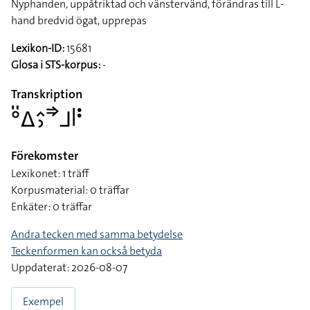
Nyphanden, uppåtriktad och vänstervänd, förändras till L-
hand bredvid ögat, upprepas
Lexikon-ID:
15681
Glosa i STS-korpus:
-
Transkription
􌤅􌤺􌤩􌤵􌤶􌦆􌤨􌥼􌥻
Förekomster
Lexikonet: 1 träff
Korpusmaterial: 0 träffar
Enkäter: 0 träffar
Andra tecken med samma betydelse
Teckenformen kan också betyda
Uppdaterat: 2026-08-07
Exempel