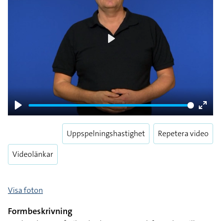
Play
Play
Enter
fulls
Uppspelningshastighet
Repetera video
Videolänkar
Visa foton
Formbeskrivning