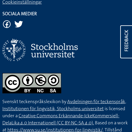
Cookieinställningar
SOCIALA MEDIER
FEEDBACK
Svenskt teckenspråkslexikon by
Avdelningen för teckenspråk,
Institutionen för lingvistik, Stockholms universitet
is licensed
under a
Creative Commons Erkännande-IckeKommersiell-
DelaLika 4.0 Internationell (CC BY-NC-SA 4.0).
Based on a work
at
https://www.su.se/institutionen-for-lingvistik/
. Tillstånd