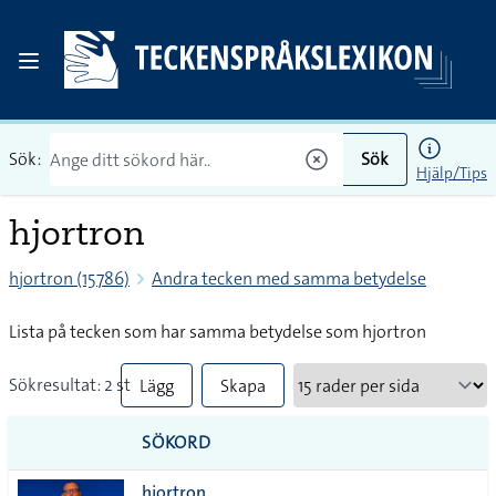
Sök:
Sök
Hjälp/Tips
hjortron
hjortron (15786)
Andra tecken med samma betydelse
Lista på tecken som har samma betydelse som hjortron
Sökresultat: 2 st
Lägg
Skapa
till
PDF
SÖKORD
alla i
hjortron