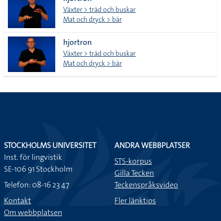
lista
Växter > träd och buskar
Mat och dryck > bär
hjortron
Växter > träd och buskar
Mat och dryck > bär
STOCKHOLMS UNIVERSITET
ANDRA WEBBPLATSER
Inst. för lingvistik
STS-korpus
SE-106 91 Stockholm
Gilla Tecken
Telefon: 08-16 23 47
Teckenspråksvideo
Kontakt
Fler länktips
Om webbplatsen