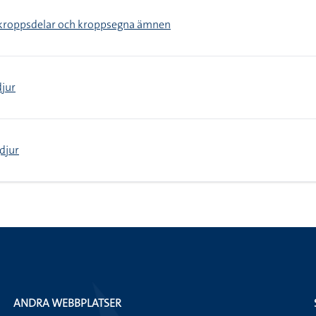
 kroppsdelar och kroppsegna ämnen
djur
djur
ANDRA WEBBPLATSER