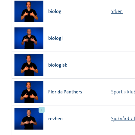
biolog
Yrken
biologi
biologisk
Florida Panthers
Sport > klu
1
revben
Sjukvård >