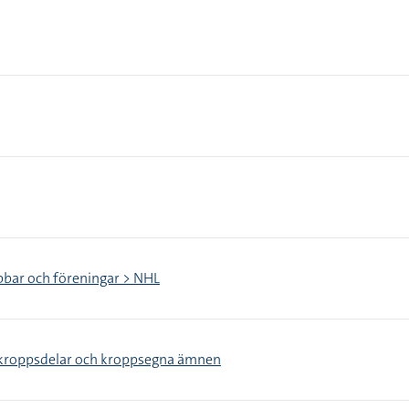
bbar och föreningar > NHL
 kroppsdelar och kroppsegna ämnen