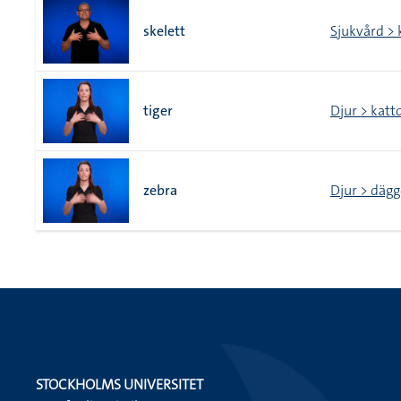
skelett
Sjukvård >
tiger
Djur > katt
zebra
Djur > dägg
STOCKHOLMS UNIVERSITET