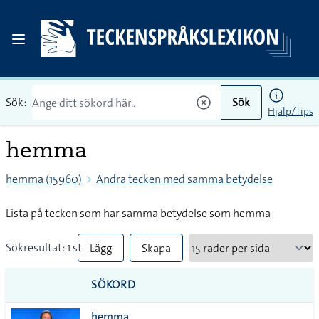
Sök:
Sök
Hjälp/Tips
hemma
hemma (15960)
Andra tecken med samma betydelse
Lista på tecken som har samma betydelse som hemma
Sökresultat: 1 st
Lägg
Skapa
till
PDF
SÖKORD
alla i
hemma