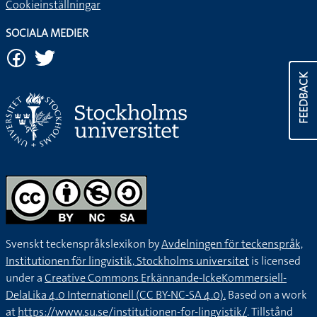
Cookieinställningar
SOCIALA MEDIER
FEEDBACK
Svenskt teckenspråkslexikon by
Avdelningen för teckenspråk,
Institutionen för lingvistik, Stockholms universitet
is licensed
under a
Creative Commons Erkännande-IckeKommersiell-
DelaLika 4.0 Internationell (CC BY-NC-SA 4.0).
Based on a work
at
https://www.su.se/institutionen-for-lingvistik/
. Tillstånd