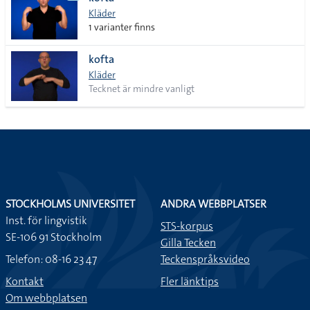
lista
Kläder
1 varianter finns
kofta
Kläder
Tecknet är mindre vanligt
STOCKHOLMS UNIVERSITET
ANDRA WEBBPLATSER
Inst. för lingvistik
STS-korpus
SE-106 91 Stockholm
Gilla Tecken
Telefon: 08-16 23 47
Teckenspråksvideo
Kontakt
Fler länktips
Om webbplatsen