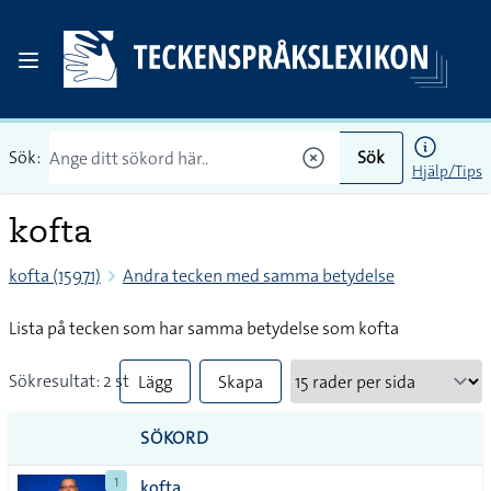
Sök:
Sök
Hjälp/Tips
kofta
kofta (15971)
Andra tecken med samma betydelse
Lista på tecken som har samma betydelse som kofta
Sökresultat: 2 st
Lägg
Skapa
till
PDF
SÖKORD
alla i
1
kofta