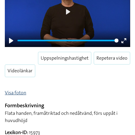
Play
Play
Enter
fulls
Uppspelningshastighet
Repetera video
Videolänkar
Visa foton
Formbeskrivning
Flata handen, framåtriktad och nedåtvänd, förs uppåt i
huvudhöjd
Lexikon-ID:
15973