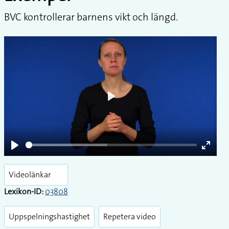
BVC kontrollerar barnens vikt och längd.
Play
Play
Enter
fullsc
Videolänkar
Lexikon-ID:
03808
Uppspelningshastighet
Repetera video