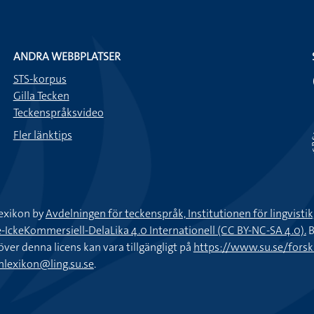
ANDRA WEBBPLATSER
STS-korpus
Gilla Tecken
Teckenspråksvideo
Fler länktips
exikon by
Avdelningen för teckenspråk, Institutionen för lingvisti
keKommersiell-DelaLika 4.0 Internationell (CC BY-NC-SA 4.0).
B
töver denna licens kan vara tillgängligt på
https://www.su.se/fors
nlexikon@ling.su.se
.