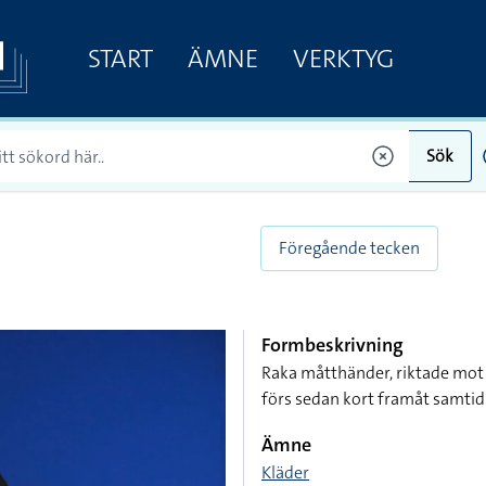
START
ÄMNE
VERKTYG
Sök
Föregående tecken
Formbeskrivning
Raka måtthänder, riktade mot 
förs sedan kort framåt samtid
Ämne
Kläder