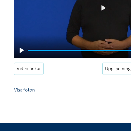
Play
Play
Videolänkar
Uppspelning
Visa foton