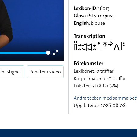
Lexikon-ID:
16013
Glosa i STS-korpus:
-
English:
blouse
Transkription
􌤞􌤺􌥔􌥘􌥉􌥉􌥓􌥘􌤟􌥼􌥵􌦆􌤩􌥼􌥻
Enter
Förekomster
fullscreen
Lexikonet: 0 träffar
shastighet
Repetera video
Korpusmaterial: 0 träffar
Enkäter: 7 träffar (3%)
Andra tecken med samma bet
Uppdaterat: 2026-08-08