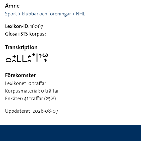
Ämne
Sport > klubbar och föreningar > NHL
Lexikon-ID:
16067
Glosa i STS-korpus:
-
Transkription
􌤌􌥔􌥘􌥈􌥈􌥓􌥘􌤟􌥼􌦃􌥱􌥾
Förekomster
Lexikonet: 0 träffar
Korpusmaterial: 0 träffar
Enkäter: 41 träffar (25%)
Uppdaterat: 2026-08-07