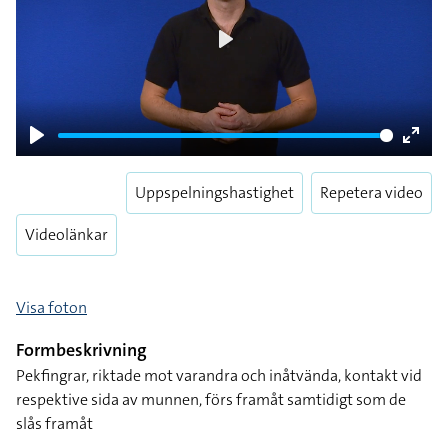
Play
Play
Enter
fulls
Uppspelningshastighet
Repetera video
Videolänkar
Visa foton
Formbeskrivning
Pekfingrar, riktade mot varandra och inåtvända, kontakt vid
respektive sida av munnen, förs framåt samtidigt som de
slås framåt