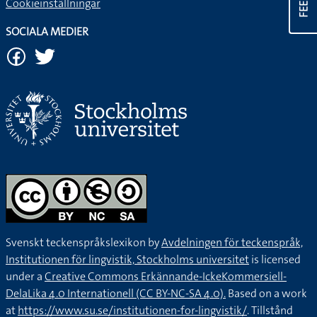
Cookieinställningar
SOCIALA MEDIER
Svenskt teckenspråkslexikon by
Avdelningen för teckenspråk,
Institutionen för lingvistik, Stockholms universitet
is licensed
under a
Creative Commons Erkännande-IckeKommersiell-
DelaLika 4.0 Internationell (CC BY-NC-SA 4.0).
Based on a work
at
https://www.su.se/institutionen-for-lingvistik/
. Tillstånd