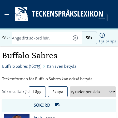
Sök:
Sök
Hjälp/Tips
Buffalo Sabres
Buffalo Sabres (16075)
Kan även betyda
Teckenformen för Buffalo Sabres kan också betyda
Sökresultat: 7 st
Lägg
Skapa
till
PDF
SÖKORD
alla i
bock
bagge