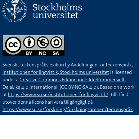
Svenskt teckenspråkslexikon by
Avdelningen för teckenspråk,
Institutionen för lingvistik, Stockholms universitet
is licensed
under a
Creative Commons Erkännande-IckeKommersiell-
DelaLika 4.0 Internationell (CC BY-NC-SA 4.0).
Based on a work
at
https://www.su.se/institutionen-for-lingvistik/
. Tillstånd
utöver denna licens kan vara tillgängligt på
https://www.su.se/forskning/forskningsämnen/teckenspråk
.
Kontakta oss via
teckenlexikon@ling.su.se
.