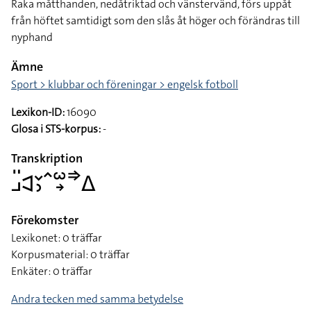
Raka måtthanden, nedåtriktad och vänstervänd, förs uppåt
från höftet samtidigt som den slås åt höger och förändras till
nyphand
Ämne
Sport > klubbar och föreningar > engelsk fotboll
Lexikon-ID:
16090
Glosa i STS-korpus:
-
Transkription
􌤘􌤺􌥉􌥖􌤶􌥦􌥱􌥽􌦆􌤩
Förekomster
Lexikonet: 0 träffar
Korpusmaterial: 0 träffar
Enkäter: 0 träffar
Andra tecken med samma betydelse