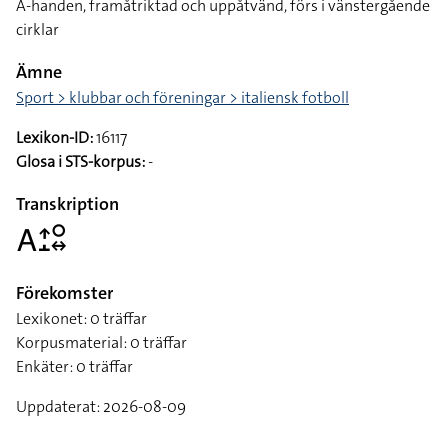
A-handen, framåtriktad och uppåtvänd, förs i vänstergående
cirklar
Ämne
Sport > klubbar och föreningar > italiensk fotboll
Lexikon-ID:
16117
Glosa i STS-korpus:
-
Transkription
􌤤􌤴􌤸􌥰􌦉
Förekomster
Lexikonet: 0 träffar
Korpusmaterial: 0 träffar
Enkäter: 0 träffar
Uppdaterat: 2026-08-09