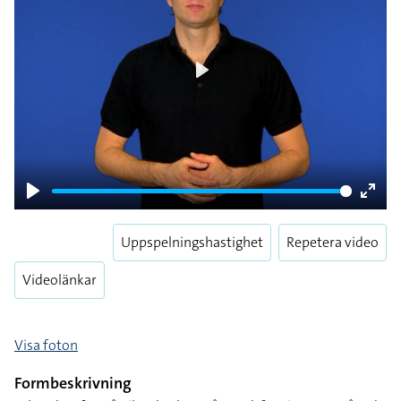
Play
Play
Enter
fulls
Uppspelningshastighet
Repetera video
Videolänkar
Visa foton
Formbeskrivning