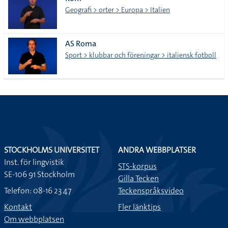
lista
Geografi > orter > Europa > Italien
AS Roma
Sport > klubbar och föreningar > italiensk fotboll
STOCKHOLMS UNIVERSITET
ANDRA WEBBPLATSER
Inst. för lingvistik
STS-korpus
SE-106 91 Stockholm
Gilla Tecken
Telefon: 08-16 23 47
Teckenspråksvideo
Kontakt
Fler länktips
Om webbplatsen