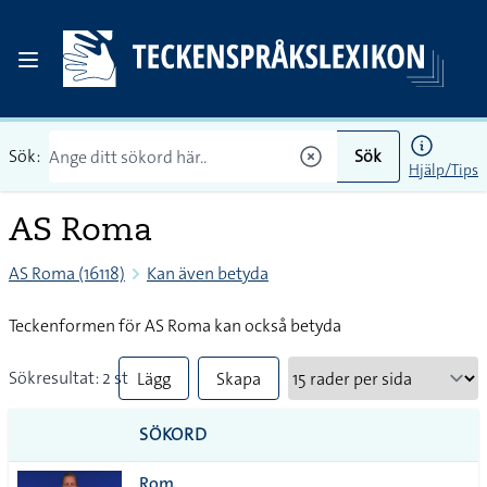
Sök:
Sök
Hjälp/Tips
AS Roma
AS Roma (16118)
Kan även betyda
Teckenformen för AS Roma kan också betyda
Sökresultat: 2 st
Lägg
Skapa
till
PDF
SÖKORD
alla i
Rom