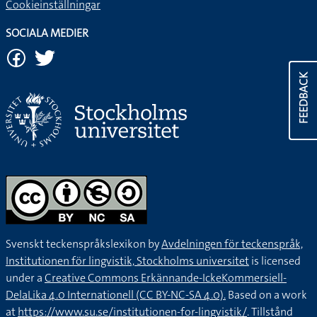
Cookieinställningar
SOCIALA MEDIER
FEEDBACK
Svenskt teckenspråkslexikon by
Avdelningen för teckenspråk,
Institutionen för lingvistik, Stockholms universitet
is licensed
under a
Creative Commons Erkännande-IckeKommersiell-
DelaLika 4.0 Internationell (CC BY-NC-SA 4.0).
Based on a work
at
https://www.su.se/institutionen-for-lingvistik/
. Tillstånd