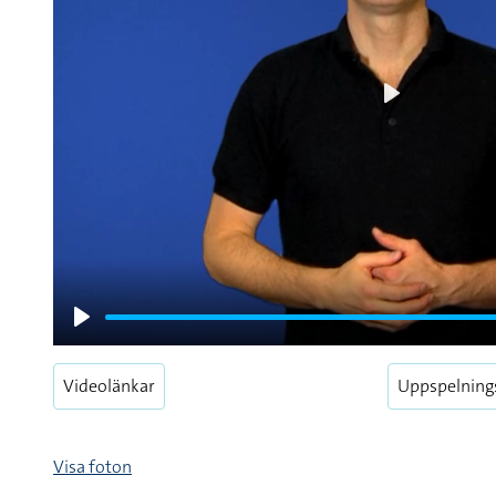
Play
Play
Videolänkar
Uppspelning
Visa foton