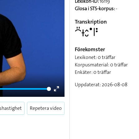
Lexikon-ID:
16119
Glosa i STS-korpus:
-
Transkription
􌤃􌤺􌥑􌤵􌤷􌤟􌥼􌥻
Förekomster
Lexikonet: 0 träffar
Korpusmaterial: 0 träffar
Enkäter: 0 träffar
Uppdaterat: 2026-08-08
Enter
fullscreen
shastighet
Repetera video