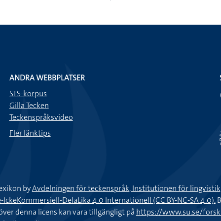
ANDRA WEBBPLATSER
STS-korpus
Gilla Tecken
Teckenspråksvideo
Fler länktips
exikon by
Avdelningen för teckenspråk, Institutionen för lingvisti
keKommersiell-DelaLika 4.0 Internationell (CC BY-NC-SA 4.0).
B
töver denna licens kan vara tillgängligt på
https://www.su.se/fors