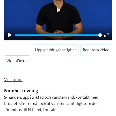
Play
Play
Enter
fulls
Uppspelningshastighet
Repetera video
Videolänkar
Visa foton
Formbeskrivning
S-handen, uppåtriktad och vänstervänd, kontakt med
bröstet, slås framåt och åt vänster samtidigt som den
förändras till N-hand, kontakt