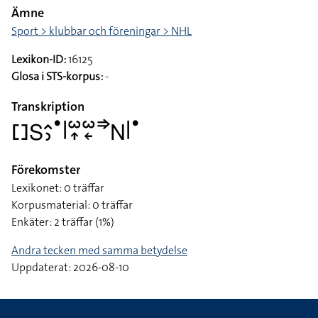
Ämne
Sport > klubbar och föreningar > NHL
Lexikon-ID:
16125
Glosa i STS-korpus:
-
Transkription
􌤓􌥅􌤵􌤶􌤟􌥼􌥱􌥾􌥱􌦈􌦆􌥌􌥼􌤟
Förekomster
Lexikonet: 0 träffar
Korpusmaterial: 0 träffar
Enkäter: 2 träffar (1%)
Andra tecken med samma betydelse
Uppdaterat: 2026-08-10