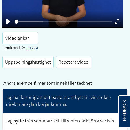
Play
Play
Enter
fullsc
Videolänkar
Lexikon-ID:
00739
Uppspelningshastighet
Repetera video
Andra exempelfilmer som innehåller tecknet
Jag har lärt mig att det bästa är att byta till vinterdäck
FEEDBACK
direkt när kylan börjar komma.
Jag bytte från sommardäck till vinterdäck förra veckan.