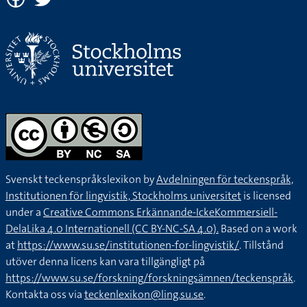
Svenskt teckenspråkslexikon by
Avdelningen för teckenspråk,
Institutionen för lingvistik, Stockholms universitet
is licensed
under a
Creative Commons Erkännande-IckeKommersiell-
DelaLika 4.0 Internationell (CC BY-NC-SA 4.0).
Based on a work
at
https://www.su.se/institutionen-for-lingvistik/
. Tillstånd
utöver denna licens kan vara tillgängligt på
https://www.su.se/forskning/forskningsämnen/teckenspråk
.
Kontakta oss via
teckenlexikon@ling.su.se
.