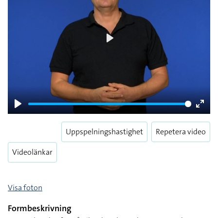
Play
Play
Enter
fulls
Uppspelningshastighet
Repetera video
Videolänkar
Visa foton
Formbeskrivning