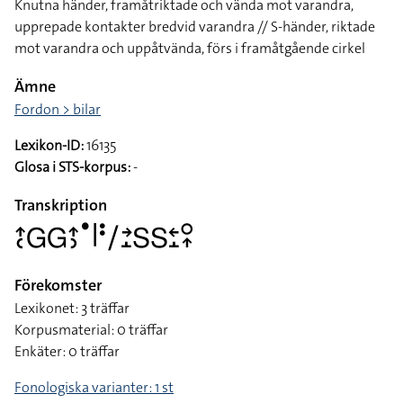
Knutna händer, framåtriktade och vända mot varandra,
upprepade kontakter bredvid varandra // S-händer, riktade
mot varandra och uppåtvända, förs i framåtgående cirkel
Ämne
Fordon > bilar
Lexikon-ID:
16135
Glosa i STS-korpus:
-
Transkription
􌤴􌥗􌤦􌤦􌤴􌤶􌤟􌥼􌥻􌥠􌥔􌤸􌥅􌥅􌥓􌤸􌥰􌥾
Förekomster
Lexikonet: 3 träffar
Korpusmaterial: 0 träffar
Enkäter: 0 träffar
Fonologiska varianter: 1 st