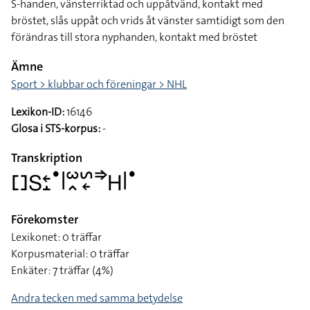
S-handen, vänsterriktad och uppåtvänd, kontakt med
bröstet, slås uppåt och vrids åt vänster samtidigt som den
förändras till stora nyphanden, kontakt med bröstet
Ämne
Sport > klubbar och föreningar > NHL
Lexikon-ID:
16146
Glosa i STS-korpus:
-
Transkription
􌤓􌥅􌥓􌤸􌤟􌥼􌥱􌥿􌥲􌦈􌦆􌤲􌥼􌤟
Förekomster
Lexikonet: 0 träffar
Korpusmaterial: 0 träffar
Enkäter: 7 träffar (4%)
Andra tecken med samma betydelse