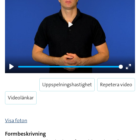
Play
Play
Enter
fulls
Uppspelningshastighet
Repetera video
Videolänkar
Visa foton
Formbeskrivning