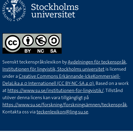
Svenskt teckenspråkslexikon by
Avdelningen för teckenspråk,
Institutionen för lingvistik, Stockholms universitet
is licensed
under a
Creative Commons Erkännande-IckeKommersiell-
DelaLika 4.0 Internationell (CC BY-NC-SA 4.0).
Based on a work
at
https://www.su.se/institutionen-for-lingvistik/
. Tillstånd
utöver denna licens kan vara tillgängligt på
https://www.su.se/forskning/forskningsämnen/teckenspråk
.
Kontakta oss via
teckenlexikon@ling.su.se
.