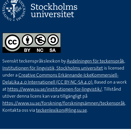
Svenskt teckenspråkslexikon by
Avdelningen för teckenspråk,
Institutionen för lingvistik, Stockholms universitet
is licensed
under a
Creative Commons Erkännande-IckeKommersiell-
DelaLika 4.0 Internationell (CC BY-NC-SA 4.0).
Based on a work
at
https://www.su.se/institutionen-for-lingvistik/
. Tillstånd
utöver denna licens kan vara tillgängligt på
https://www.su.se/forskning/forskningsämnen/teckenspråk
.
Kontakta oss via
teckenlexikon@ling.su.se
.