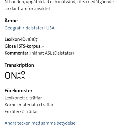
N-handen, uppåtriktad och inåtvänd, förs i nedåtgående
cirklar framför ansiktet
Ämne
Geografi > delstater i USA
Lexikon-ID:
16167
Glosa i STS-korpus:
-
Kommentar:
Inlånat ASL (Delstater)
Transkription
􌤆􌥌􌤵􌥘􌥰􌥿
Förekomster
Lexikonet: 0 träffar
Korpusmaterial: 0 träffar
Enkäter: 0 träffar
Andra tecken med samma betydelse