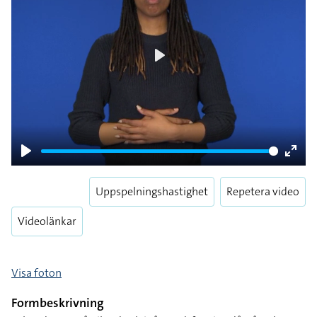
Play
Play
Enter
fulls
Uppspelningshastighet
Repetera video
Videolänkar
Visa foton
Formbeskrivning