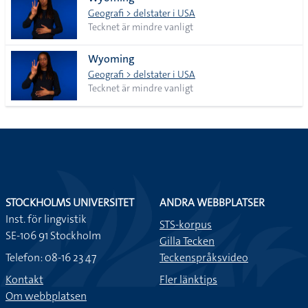
lista
Geografi > delstater i USA
Tecknet är mindre vanligt
Wyoming
Geografi > delstater i USA
Tecknet är mindre vanligt
STOCKHOLMS UNIVERSITET
ANDRA WEBBPLATSER
Inst. för lingvistik
STS-korpus
SE-106 91 Stockholm
Gilla Tecken
Telefon: 08-16 23 47
Teckenspråksvideo
Kontakt
Fler länktips
Om webbplatsen