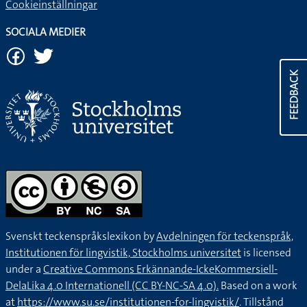
Cookieinställningar
SOCIALA MEDIER
FEEDBACK
Svenskt teckenspråkslexikon by
Avdelningen för teckenspråk,
Institutionen för lingvistik, Stockholms universitet
is licensed
under a
Creative Commons Erkännande-IckeKommersiell-
DelaLika 4.0 Internationell (CC BY-NC-SA 4.0).
Based on a work
at
https://www.su.se/institutionen-for-lingvistik/
. Tillstånd