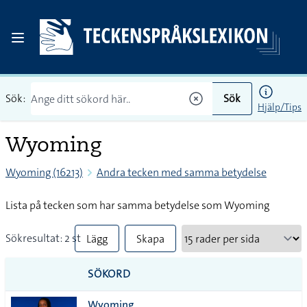
Sök:
Sök
Hjälp/Tips
Wyoming
Wyoming (16213)
Andra tecken med samma betydelse
Lista på tecken som har samma betydelse som Wyoming
Sökresultat: 2 st
Lägg
Skapa
till
PDF
SÖKORD
alla i
Wyoming