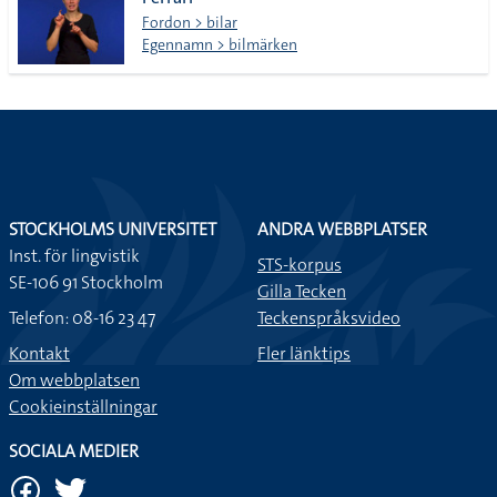
lista
Fordon > bilar
Egennamn > bilmärken
STOCKHOLMS UNIVERSITET
ANDRA WEBBPLATSER
Inst. för lingvistik
STS-korpus
SE-106 91 Stockholm
Gilla Tecken
Telefon: 08-16 23 47
Teckenspråksvideo
Kontakt
Fler länktips
Om webbplatsen
Cookieinställningar
SOCIALA MEDIER