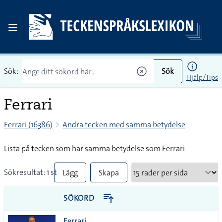
Sök:
Sök
Hjälp/Tips
Ferrari
Ferrari (16386)
Andra tecken med samma betydelse
Lista på tecken som har samma betydelse som Ferrari
Sökresultat: 1 st
Lägg
Skapa
till
PDF
SÖKORD
alla i
Ferrari