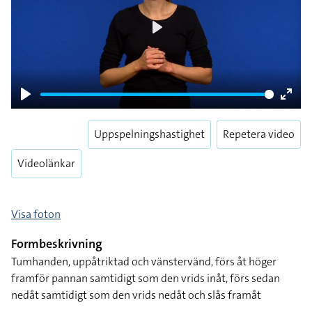
Play
Play
Enter
fulls
Uppspelningshastighet
Repetera video
Videolänkar
Visa foton
Formbeskrivning
Tumhanden, uppåtriktad och vänstervänd, förs åt höger
framför pannan samtidigt som den vrids inåt, förs sedan
nedåt samtidigt som den vrids nedåt och slås framåt