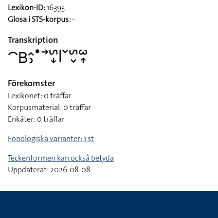
Lexikon-ID:
16393
Glosa i STS-korpus:
-
Transkription
􌤃􌤧􌤵􌤶􌤟􌥣􌥲􌦊􌥼􌥧􌥲􌦀􌥱􌥾
Förekomster
Lexikonet: 0 träffar
Korpusmaterial: 0 träffar
Enkäter: 0 träffar
Fonologiska varianter: 1 st
Teckenformen kan också betyda
Uppdaterat: 2026-08-08