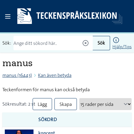
Sök:
Sök
Hjälp/Tips
manus
manus (16443)
Kan även betyda
Teckenformen för manus kan också betyda
Sökresultat: 2 st
Lägg
Skapa
till
PDF
SÖKORD
alla i
koncept