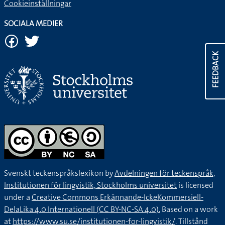
Cookieinställningar
SOCIALA MEDIER
FEEDBACK
Svenskt teckenspråkslexikon by
Avdelningen för teckenspråk,
Institutionen för lingvistik, Stockholms universitet
is licensed
under a
Creative Commons Erkännande-IckeKommersiell-
DelaLika 4.0 Internationell (CC BY-NC-SA 4.0).
Based on a work
at
https://www.su.se/institutionen-for-lingvistik/
. Tillstånd