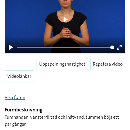
Play
Play
Enter
fulls
Uppspelningshastighet
Repetera video
Videolänkar
Visa foton
Formbeskrivning
Tumhanden, vänsterriktad och inåtvänd, tummen böjs ett
par gånger