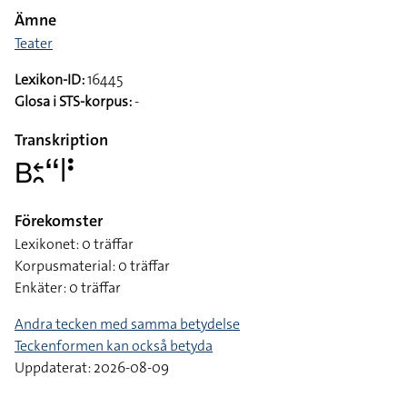
Ämne
Teater
Lexikon-ID:
16445
Glosa i STS-korpus:
-
Transkription
􌤧􌥓􌥘􌦨􌥼􌥻
Förekomster
Lexikonet: 0 träffar
Korpusmaterial: 0 träffar
Enkäter: 0 träffar
Andra tecken med samma betydelse
Teckenformen kan också betyda
Uppdaterat: 2026-08-09