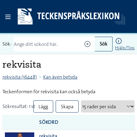
Sök:
Sök
Hjälp/Tips
rekvisita
rekvisita (16448)
Kan även betyda
Teckenformen för rekvisita kan också betyda
Sökresultat: 1 st
Lägg
Skapa
till
PDF
SÖKORD
alla i
rekvisita