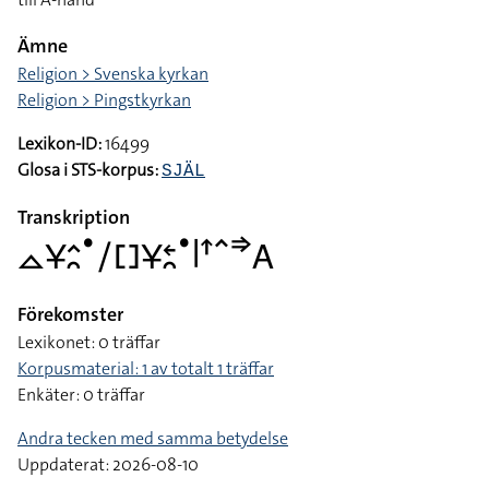
Ämne
Religion > Svenska kyrkan
Religion > Pingstkyrkan
Lexikon-ID:
16499
Glosa i STS-korpus:
SJÄL
Transkription
􌤼􌥃􌤵􌥘􌤟􌥠􌤓􌥃􌥓􌥘􌤟􌥼􌦃􌥦􌦆􌤤
Förekomster
Lexikonet: 0 träffar
Korpusmaterial: 1 av totalt 1 träffar
Enkäter: 0 träffar
Andra tecken med samma betydelse
Uppdaterat: 2026-08-10