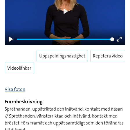
Play
Play
Enter
fulls
Uppspelningshastighet
Repetera video
Videolänkar
Visa foton
Formbeskrivning
Sprethanden, uppåtriktad och inåtvänd, kontakt med näsan
// Sprethanden, vänsterriktad och inåtvänd, kontakt med
bröstet, förs framåt och uppåt samtidigt som den förändras
till A-hand