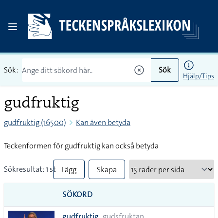
Sök:
Sök
Hjälp/Tips
gudfruktig
gudfruktig (16500)
Kan även betyda
Teckenformen för gudfruktig kan också betyda
Sökresultat: 1 st
Lägg
Skapa
till
PDF
SÖKORD
alla i
gudfruktig
gudsfruktan