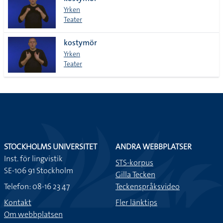
lista
Yrken
Teater
kostymör
Yrken
Teater
STOCKHOLMS UNIVERSITET
ANDRA WEBBPLATSER
Inst. för lingvistik
STS-korpus
SE-106 91 Stockholm
Gilla Tecken
Telefon: 08-16 23 47
Teckenspråksvideo
Kontakt
Fler länktips
Om webbplatsen