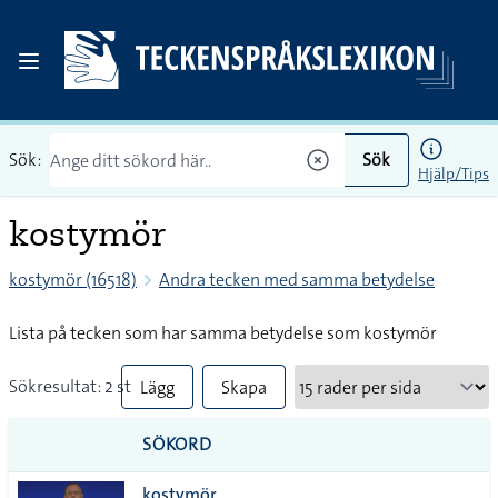
Sök:
Sök
Hjälp/Tips
kostymör
kostymör (16518)
Andra tecken med samma betydelse
Lista på tecken som har samma betydelse som kostymör
Sökresultat: 2 st
Lägg
Skapa
till
PDF
SÖKORD
alla i
kostymör