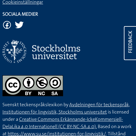
Cookieinställningar
SOCIALA MEDIER
FEEDBACK
Svenskt teckenspråkslexikon by
Avdelningen för teckenspråk,
Institutionen för lingvistik, Stockholms universitet
is licensed
under a
Creative Commons Erkännande-IckeKommersiell-
DelaLika 4.0 Internationell (CC BY-NC-SA 4.0).
Based on a work
at
https://www.su.se/institutionen-for-lingvistik/
. Tillstånd