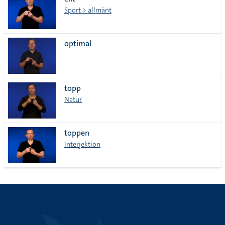
lista
Sport > allmänt
optimal
topp
Natur
toppen
Interjektion