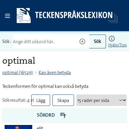
Sök:
Sök
Hjälp/Tips
optimal
optimal (16529)
Kan även betyda
Teckenformen för optimal kan också betyda
Sökresultat: 4 st
Lägg
Skapa
till
PDF
SÖKORD
alla i
elit